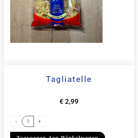
Tagliatelle
€
2,99
Tagliatelle
-
+
aantal
Toevoegen Aan Winkelwagen