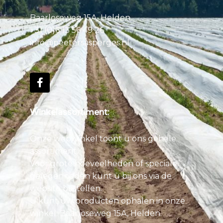
Baarloseweg 15A, Helden
+31 (0)6 13 56 49 26
info@peetersasperges.nl
Winkelassortiment:
Onze webwinkel toont u ons gehele
assortiment.
Voor grote hoeveelheden of speciale
gelegenheden kunt u bij ons via de
website bestellen.
U kunt uw producten ophalen in onze
winkel: Baarloseweg 15A, Helden.