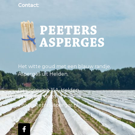
Contact:
Het witte goud met een blauw randje.
Asperges uit Helden.
Baarloseweg 15A, Helden
+31 (0)6 13 56 49 26
info@peetersasperges.nl