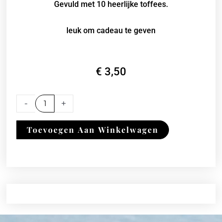
Gevuld met 10 heerlijke toffees.
leuk om cadeau te geven
€
3,50
Snoep
-
+
tasje
''goud
Toevoegen Aan Winkelwagen
waard''
aantal