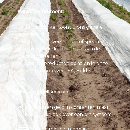
Winkelassortiment:
Onze webwinkel toont u ons gehele
assortiment.
Voor grote hoeveelheden of speciale
gelegenheden kunt u bij ons via de
website bestellen.
U kunt uw producten ophalen in onze
winkel: Baarloseweg 15A, Helden.
Betaalmogelijkheden:
Wij accepteren geld in contanten maar
wij beschikken ook over een pin systeem.
Betalen met pin mogelijk.