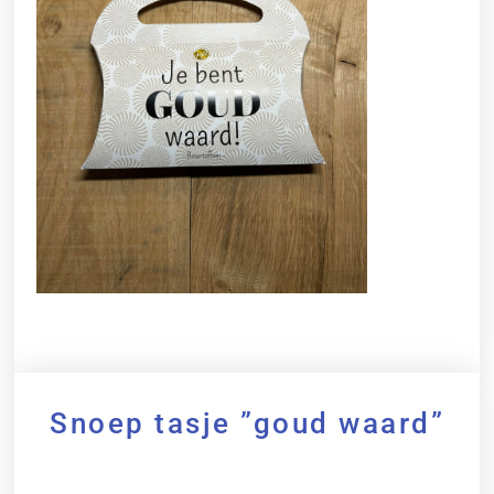
Snoep tasje ”goud waard”