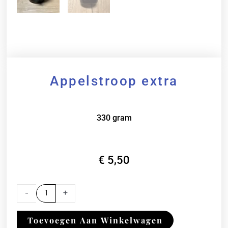
Appelstroop extra
330 gram
€
5,50
Appelstroop
-
+
extra
aantal
Toevoegen Aan Winkelwagen