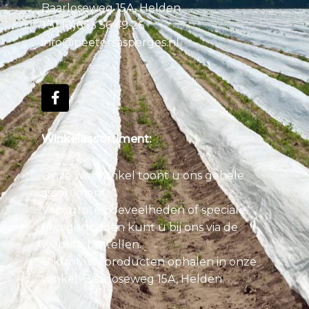
Baarloseweg 15A, Helden
+31 (0)6 13 56 49 26
info@peetersasperges.nl
Winkelassortiment:
Onze webwinkel toont u ons gehele
assortiment.
Voor grote hoeveelheden of speciale
gelegenheden kunt u bij ons via de
website bestellen.
U kunt uw producten ophalen in onze
winkel: Baarloseweg 15A, Helden.