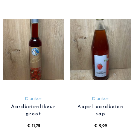
Dranken
Dranken
Aardbeienlikeur
Appel aardbeien
groot
sap
€
11,75
€
2,99