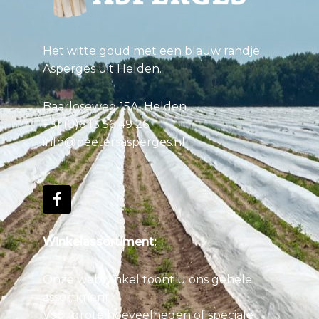
Het witte goud met een blauw randje.
Asperges uit Helden.
Baarloseweg 15A, Helden
+31 (0)6 13 56 49 26
info@peetersasperges.nl
Winkelassortiment:
Onze webwinkel toont u ons gehele
assortiment.
Voor grote hoeveelheden of speciale