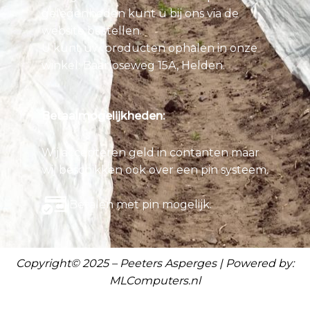
gelegenheden kunt u bij ons via de
website bestellen.
U kunt uw producten ophalen in onze
winkel: Baarloseweg 15A, Helden.
Betaalmogelijkheden:
Wij accepteren geld in contanten maar
wij beschikken ook over een pin systeem.
Betalen met pin mogelijk.
Copyright© 2025 – Peeters Asperges | Powered by:
MLComputers.nl