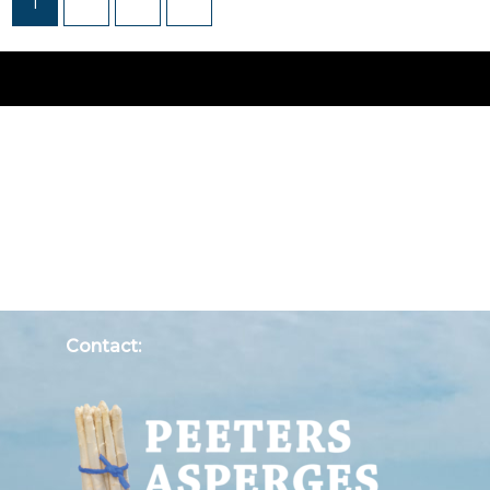
1
2
3
→
Contact: