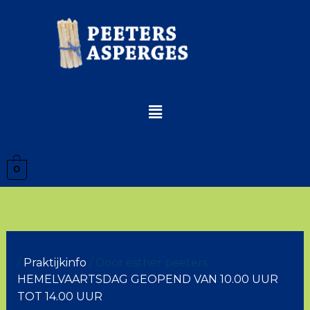
Ga
naar
de
inhoud
Menu
0
/
Praktijkinfo
/ Door
esther peeters
HEMELVAARTSDAG GEOPEND VAN 10.00 UUR
TOT 14.00 UUR