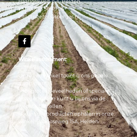
Baarloseweg 15A, Helden
+31 (0)6 13 56 49 26
info@peetersasperges.nl
Winkelassortiment:
Onze webwinkel toont u ons gehele
assortiment.
Voor grote hoeveelheden of speciale
gelegenheden kunt u bij ons via de
website bestellen.
U kunt uw producten ophalen in onze
winkel: Baarloseweg 15A, Helden.